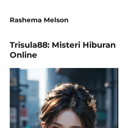
Rashema Melson
Trisula88: Misteri Hiburan
Online