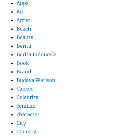
Apps
Art
Artist
Beach
Beauty
Berita
Berita Indonesia
Book
Brand
Budaya Warisan
Cancer
Celebrity
cemilan
character
City
Country