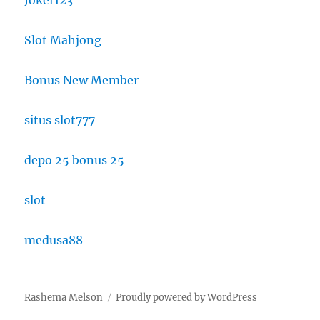
Joker123
Slot Mahjong
Bonus New Member
situs slot777
depo 25 bonus 25
slot
medusa88
Rashema Melson
Proudly powered by WordPress