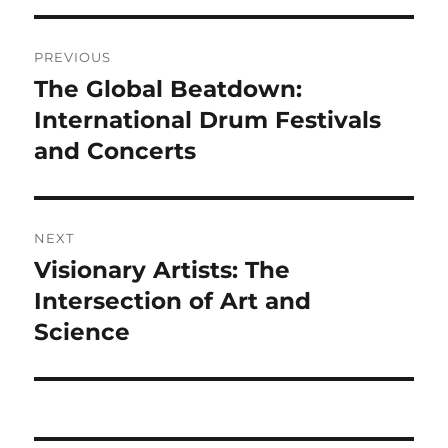
Navigasi
PREVIOUS
pos
The Global Beatdown:
Previous
post:
International Drum Festivals
and Concerts
NEXT
Visionary Artists: The
Next
post:
Intersection of Art and
Science