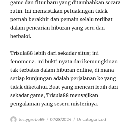
game dan fitur baru yang ditambahkan secara
rutin. Ini memastikan petualangan tidak
pernah berakhir dan pemain selalu terlibat
dalam pencarian hiburan yang seru dan
berbaloi.
Trisula88 lebih dari sekadar situs; ini
fenomena. Ini bukti nyata dari kemungkinan
tak terbatas dalam hiburan online, di mana
setiap kunjungan adalah perjalanan ke yang
tidak diketahui. Buat yang mencari lebih dari
sekadar game, Trisula88 menyajikan
pengalaman yang seseru misterinya.
Author
Posted
Categories
testygrebe69
07/28/2024
Uncategorized
on