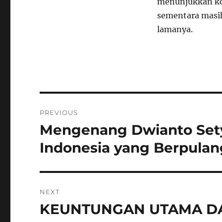
menunjukkan komi
sementara masi
lamanya.
Navigasi
PREVIOUS
pos
Mengenang Dwianto Sety
Previous
post:
Indonesia yang Berpulan
NEXT
KEUNTUNGAN UTAMA DA
Next
post: