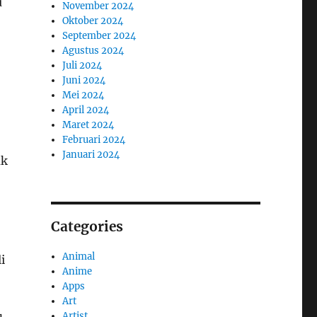
u
November 2024
Oktober 2024
September 2024
Agustus 2024
Juli 2024
Juni 2024
Mei 2024
April 2024
Maret 2024
Februari 2024
Januari 2024
uk
Categories
Animal
i
Anime
Apps
Art
Artist