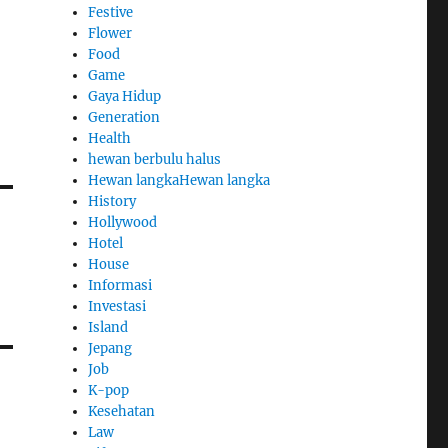
Festive
Flower
Food
Game
Gaya Hidup
Generation
Health
hewan berbulu halus
Hewan langkaHewan langka
History
Hollywood
Hotel
House
Informasi
Investasi
Island
Jepang
Job
K-pop
Kesehatan
Law