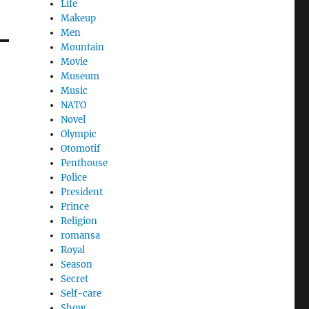
Life
Makeup
Men
Mountain
Movie
Museum
Music
NATO
Novel
Olympic
Otomotif
Penthouse
Police
President
Prince
Religion
romansa
Royal
Season
Secret
Self-care
Show