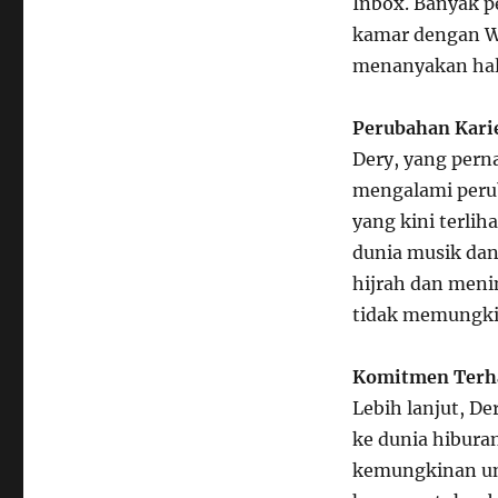
Inbox. Banyak p
kamar dengan W
menanyakan hal 
Perubahan Kari
Dery, yang perna
mengalami peru
yang kini terli
dunia musik dan
hijrah dan meni
tidak memungkin
Komitmen Terha
Lebih lanjut, D
ke dunia hibura
kemungkinan unt