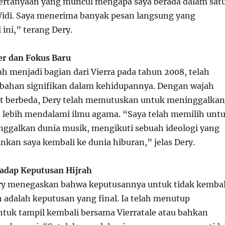
ertanyaan yang muncul mengapa saya berada dalam sat
idi. Saya menerima banyak pesan langsung yang
ini,” terang Dery.
er dan Fokus Baru
h menjadi bagian dari Vierra pada tahun 2008, telah
bahan signifikan dalam kehidupannya. Dengan wajah
hat berbeda, Dery telah memutuskan untuk meninggalkan
 lebih mendalami ilmu agama. “Saya telah memilih unt
nggalkan dunia musik, mengikuti sebuah ideologi yang
kan saya kembali ke dunia hiburan,” jelas Dery.
dap Keputusan Hijrah
ery menegaskan bahwa keputusannya untuk tidak kembal
n adalah keputusan yang final. Ia telah menutup
uk tampil kembali bersama Vierratale atau bahkan