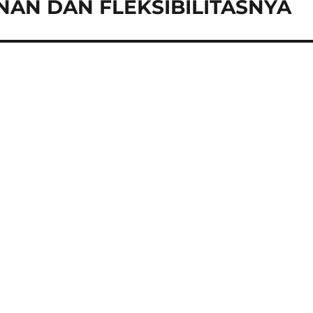
AN DAN FLEKSIBILITASNYA