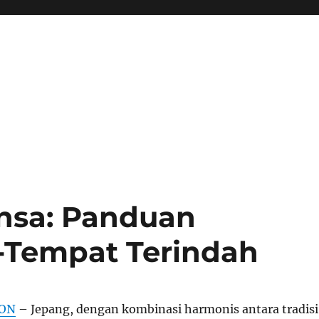
nsa: Panduan
-Tempat Terindah
ON
– Jepang, dengan kombinasi harmonis antara tradisi