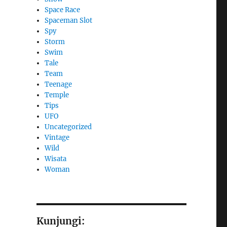
Space Race
Spaceman Slot
Spy
Storm
Swim
Tale
Team
Teenage
Temple
Tips
UFO
Uncategorized
Vintage
Wild
Wisata
Woman
Kunjungi: