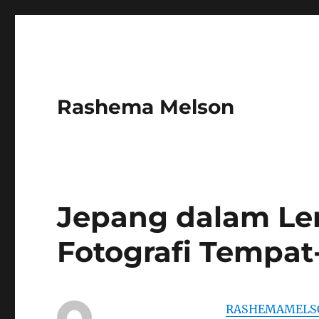
Rashema Melson
Jepang dalam Le
Fotografi Tempat
RASHEMAMELS