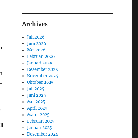
Archives
Juli 2026
Juni 2026
m
Mei 2026
Februari 2026
Januari 2026
Desember 2025
n
November 2025
.
Oktober 2025
Juli 2025
Juni 2025
Mei 2025
,
April 2025
Maret 2025
Februari 2025
di
Januari 2025
Desember 2024