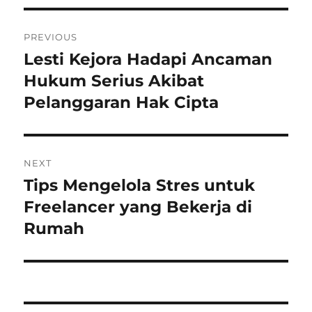
Navigasi
PREVIOUS
pos
Lesti Kejora Hadapi Ancaman
Previous
post:
Hukum Serius Akibat
Pelanggaran Hak Cipta
NEXT
Tips Mengelola Stres untuk
Next
post:
Freelancer yang Bekerja di
Rumah