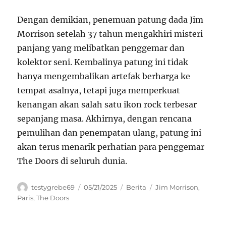
Dengan demikian, penemuan patung dada Jim
Morrison setelah 37 tahun mengakhiri misteri
panjang yang melibatkan penggemar dan
kolektor seni. Kembalinya patung ini tidak
hanya mengembalikan artefak berharga ke
tempat asalnya, tetapi juga memperkuat
kenangan akan salah satu ikon rock terbesar
sepanjang masa. Akhirnya, dengan rencana
pemulihan dan penempatan ulang, patung ini
akan terus menarik perhatian para penggemar
The Doors di seluruh dunia.
Author
Posted
Categories
Tags
testygrebe69
05/21/2025
Berita
Jim Morrison
,
on
Paris
,
The Doors