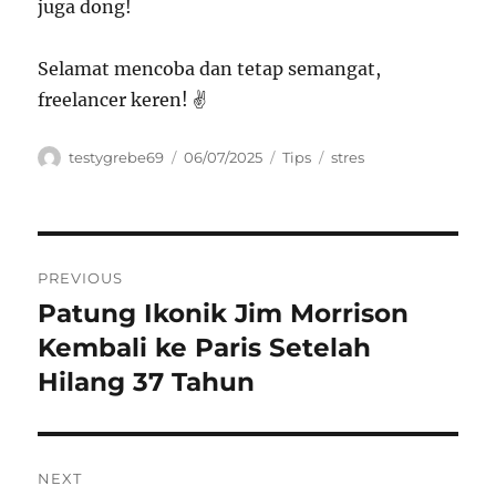
juga dong!
Selamat mencoba dan tetap semangat,
freelancer keren! ✌️
Author
Posted
Categories
Tags
testygrebe69
06/07/2025
Tips
stres
on
Navigasi
PREVIOUS
pos
Patung Ikonik Jim Morrison
Previous
post:
Kembali ke Paris Setelah
Hilang 37 Tahun
NEXT