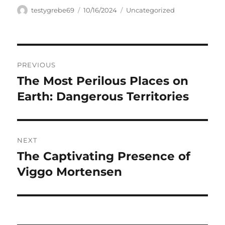
Author
Posted
Categories
testygrebe69
10/16/2024
Uncategorized
on
Navigasi
PREVIOUS
pos
The Most Perilous Places on
Previous
post:
Earth: Dangerous Territories
NEXT
The Captivating Presence of
Next
post:
Viggo Mortensen