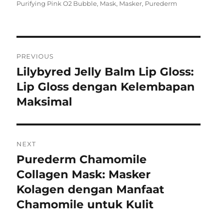
on
Purifying Pink O2 Bubble
,
Mask
,
Masker
,
Purederm
Navigasi
PREVIOUS
pos
Lilybyred Jelly Balm Lip Gloss:
Previous
post:
Lip Gloss dengan Kelembapan
Maksimal
NEXT
Purederm Chamomile
Next
post:
Collagen Mask: Masker
Kolagen dengan Manfaat
Chamomile untuk Kulit