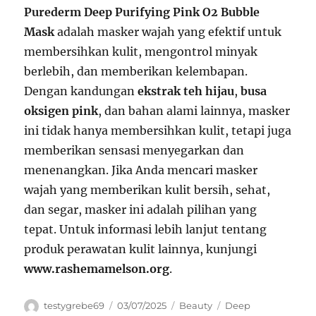
Purederm Deep Purifying Pink O2 Bubble
Mask
adalah masker wajah yang efektif untuk
membersihkan kulit, mengontrol minyak
berlebih, dan memberikan kelembapan.
Dengan kandungan
ekstrak teh hijau
,
busa
oksigen pink
, dan bahan alami lainnya, masker
ini tidak hanya membersihkan kulit, tetapi juga
memberikan sensasi menyegarkan dan
menenangkan. Jika Anda mencari masker
wajah yang memberikan kulit bersih, sehat,
dan segar, masker ini adalah pilihan yang
tepat. Untuk informasi lebih lanjut tentang
produk perawatan kulit lainnya, kunjungi
www.rashemamelson.org
.
Author
Posted
Categories
Tags
testygrebe69
03/07/2025
Beauty
Deep