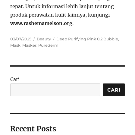
tepat. Untuk informasi lebih lanjut tentang
produk perawatan kulit lainnya, kunjungi
www.rashemamelson.org
.
Posted
Categories
Tags
03/07/2025
Beauty
Deep Purifying Pink O2 Bubble
,
on
Mask
,
Masker
,
Purederm
Cari
CARI
Recent Posts