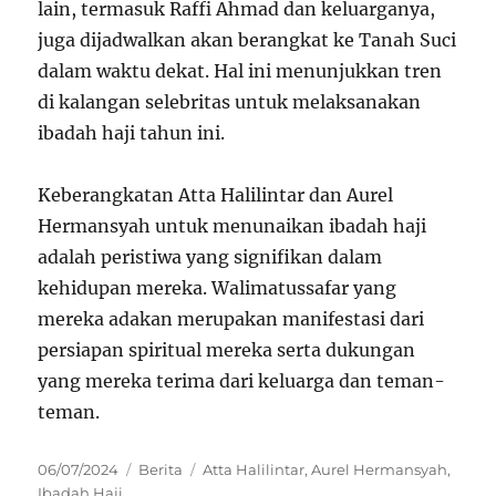
lain, termasuk Raffi Ahmad dan keluarganya,
juga dijadwalkan akan berangkat ke Tanah Suci
dalam waktu dekat. Hal ini menunjukkan tren
di kalangan selebritas untuk melaksanakan
ibadah haji tahun ini.
Keberangkatan Atta Halilintar dan Aurel
Hermansyah untuk menunaikan ibadah haji
adalah peristiwa yang signifikan dalam
kehidupan mereka. Walimatussafar yang
mereka adakan merupakan manifestasi dari
persiapan spiritual mereka serta dukungan
yang mereka terima dari keluarga dan teman-
teman.
Posted
Categories
Tags
06/07/2024
Berita
Atta Halilintar
,
Aurel Hermansyah
,
on
Ibadah Haji