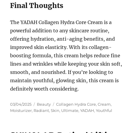
Final Thoughts
The YADAH Collagen Hydra Core Cream is a
powerful addition to any skincare routine,
offering hydration, anti-aging benefits, and
improved skin elasticity. With its collagen-
boosting formula, this cream helps reduce fine
lines and wrinkles while keeping your skin soft,
smooth, and nourished. If you’re looking to
maintain youthful, glowing skin, this cream is
definitely worth considering.
Posted
Categories
Tags
03/04/2025
Beauty
Collagen Hydra Core
,
Cream
,
on
Moisturizer
,
Radiant
,
Skin
,
Ultimate
,
YADAH
,
Youthful