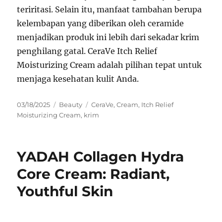
teriritasi. Selain itu, manfaat tambahan berupa
kelembapan yang diberikan oleh ceramide
menjadikan produk ini lebih dari sekadar krim
penghilang gatal. CeraVe Itch Relief
Moisturizing Cream adalah pilihan tepat untuk
menjaga kesehatan kulit Anda.
Posted
Categories
Tags
03/18/2025
Beauty
CeraVe
,
Cream
,
Itch Relief
on
Moisturizing Cream
,
krim
YADAH Collagen Hydra
Core Cream: Radiant,
Youthful Skin